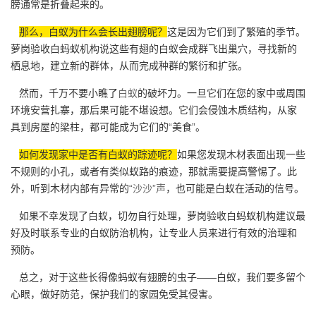
膀通常是折叠起来的。
那么，白蚁为什么会长出翅膀呢？
这是因为它们到了繁殖的季节。
萝岗验收白蚂蚁机构说这些有翅的白蚁会成群飞出巢穴，寻找新的
栖息地，建立新的群体，从而完成种群的繁衍和扩张。
然而，千万不要小瞧了
白蚁
的破坏力。一旦它们在您的家中或周围
环境安营扎寨，那后果可能不堪设想。它们会侵蚀木质结构，从家
具到房屋的梁柱，都可能成为它们的“美食”。
如何发现家中是否有白蚁的踪迹呢？
如果您发现木材表面出现一些
不规则的小孔，或者有类似蚁路的痕迹，那就需要提高警惕了。此
外，听到木材内部有异常的
“沙沙”声
，也可能是白蚁在活动的信号。
如果不幸发现了白蚁，切勿自行处理，萝岗验收白蚂蚁机构建议最
好及时联系专业的白蚁防治机构，让专业人员来进行有效的治理和
预防。
总之，对于这些长得像蚂蚁有翅膀的虫子——白蚁，我们要多留个
心眼，做好防范，保护我们的家园免受其侵害。