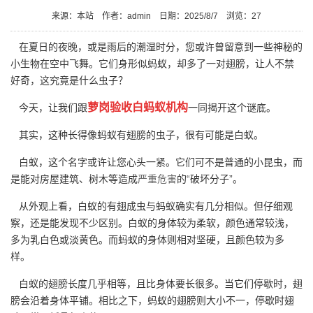
来源：本站
作者：admin
日期：2025/8/7
浏览：
27
在夏日的夜晚，或是雨后的潮湿时分，您或许曾留意到一些神秘的
小生物在空中飞舞。它们身形似蚂蚁，却多了一对翅膀，让人不禁
好奇，这究竟是什么虫子？
萝岗验收白蚂蚁机构
今天，让我们跟
一同揭开这个谜底。
其实，这种长得像蚂蚁有翅膀的虫子，很有可能是白蚁。
白蚁，这个名字或许让您心头一紧。它们可不是普通的小昆虫，而
是能对房屋建筑、树木等造成
严重危害
的“破坏分子”。
从外观上看，白蚁的有翅成虫与蚂蚁确实有几分相似。但仔细观
察，还是能发现不少区别。白蚁的身体较为柔软，颜色通常较浅，
多为乳白色或淡黄色。而蚂蚁的身体则相对坚硬，且颜色较为多
样。
白蚁的翅膀长度几乎相等，且比身体要长很多。当它们停歇时，翅
膀会沿着身体平铺。相比之下，蚂蚁的翅膀则大小不一，停歇时翅