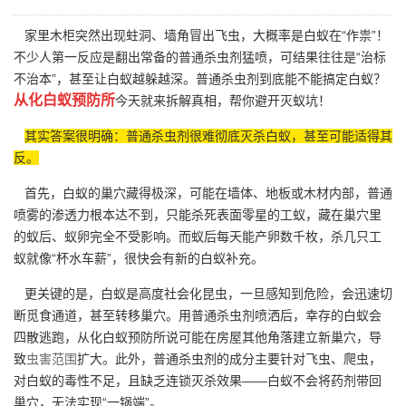
家里木柜突然出现蛀洞、墙角冒出飞虫，大概率是白蚁在“作祟”！
不少人第一反应是翻出常备的普通杀虫剂猛喷，可结果往往是“治标
不治本”，甚至让白蚁越躲越深。普通杀虫剂到底能不能搞定白蚁？
从化白蚁预防所
今天就来拆解真相，帮你避开灭蚁坑！
其实答案很明确：普通杀虫剂很难彻底灭杀白蚁，甚至可能适得其
反。
首先，白蚁的巢穴藏得极深，可能在墙体、地板或木材内部，普通
喷雾的渗透力根本达不到，只能杀死表面零星的工蚁，藏在巢穴里
的蚁后、蚁卵完全不受影响。而蚁后每天能产卵数千枚，杀几只工
蚁就像“杯水车薪”，很快会有新的白蚁补充。
更关键的是，白蚁是高度社会化昆虫，一旦感知到危险，会迅速切
断觅食通道，甚至转移巢穴。用普通杀虫剂喷洒后，幸存的白蚁会
四散逃跑，从化白蚁预防所说可能在房屋其他角落建立新巢穴，导
致
虫害范围
扩大。此外，普通杀虫剂的成分主要针对飞虫、爬虫，
对白蚁的毒性不足，且缺乏连锁灭杀效果——白蚁不会将药剂带回
巢穴，无法实现“一锅端”。