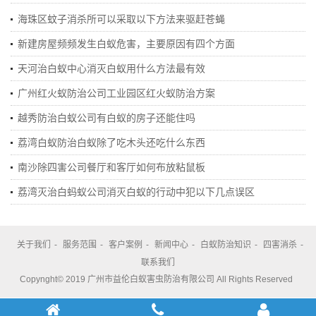
海珠区蚊子消杀所可以采取以下方法来驱赶苍蝇
新建房屋频频发生白蚁危害，主要原因有四个方面
天河治白蚁中心消灭白蚁用什么方法最有效
广州红火蚁防治公司工业园区红火蚁防治方案
越秀防治白蚁公司有白蚁的房子还能住吗
荔湾白蚁防治白蚁除了吃木头还吃什么东西
南沙除四害公司餐厅和客厅如何布放粘鼠板
荔湾灭治白蚂蚁公司消灭白蚁的行动中犯以下几点误区
关于我们
-
服务范围
-
客户案例
-
新闻中心
-
白蚁防治知识
-
四害消杀
-
联系我们
Copynght© 2019 广州市益伦白蚁害虫防治有限公司 All Rights Reserved