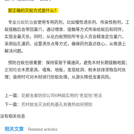
那正确的灭蚁方式是什么？
专业
白蚁防治
会使用专用药剂，比如慢性诱杀剂、传染性粉剂，工
蚁接触后会带回巢穴，通过喂食、接触等方式传染给蚁后和同伴，
实现全巢灭杀。同时，从化白蚁预防所专业人员会精准定位巢穴，
采用钻孔灌药、设置诱杀点等方式，确保药剂直达核心，从根源上
解决问题。
预防白蚁也很重要：保持家居干燥通风，避免木材长期接触地面；
定期检查
木质家具、墙角、地板，发现蛀洞、粉末状排泄物及时处
理；装修时可对木材进行防蚁处理，从源头降低虫害风险。
上一篇：
花都虫害防控公司6种超实用的“老鼠怕”用法
下一篇：
芳村蚊虫灭治机构基孔肯雅热如何预防
没有相关信息
相关文章
Related articles