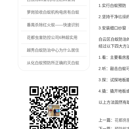
1.实行白蚁预防
杀，分4步实操！
萝岗验收白蚁机构电房有白蚁
2.坚持干净
枯燥
危害怎么办
番禺杀除红火蚁——快速识别
3.安装细口纱窗
防控户外常见的...
花都虫害防控公司6种超实用
白云区白蚁防治
经过以下四大方
的“老鼠怕”用...
越秀白蚁防治中心为什么居住
1.看：主要看
的房屋里会有白...
从化白蚁预防所正确的灭白蚁
2.听：敲击白
方式是什么
3.探：试探地
4.撬：撬开地
以上方法固然有
上一篇：
花都房
下一篇：
预防蚁