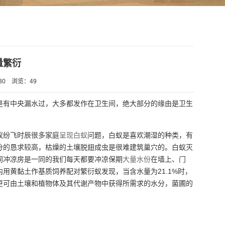
量繁衍
30
浏览：
49
是有中央漏水过，大多都发作在卫生间，绝大部分的缘由是卫生
蚁纷飞时辰很多家庭
呈现白蚁
问题，白蚁是喜欢潮湿的种类，有
分的恳求较高，枯燥的土壤脱翅成虫是很难建筑巢穴的。白蚁灭
同冲凉房是一同的我们每天都要冲凉保期
大量水份
在墙上、门
用黄黏土作基质饲养配对繁衍蚁发现，当含水量为21.1%时，
水，更可由土壤和植物体及其代谢产物中获得所需求的水分，菌圃的