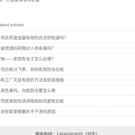
ated articles
公司杀死臭虫最有效的办法你知道吗？
白蚁喷洒的药物对人体有毒吗？
生物——床垫有虫子怎么处理？
公司白蚁分飞季，如何有效防治白蚁
机构工厂灭鼠有效的方法及防鼠措施
出来危害吗，白蚁防治要怎么做
公司就来给你讲讲桉树如何避免白蚁
告诉你家里蟑螂杀不干净的原因
服务热线：13640303655（刘生）