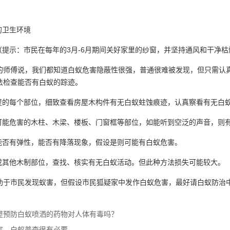
的卫生环境
（提示：市民在每年的3月-6月期间关好家里的纱窗，并坚持通风和干净枯
的师傅说，我们都知道白蚁危害隐蔽性很强，普通很难被发现，但只需认
法检查能否有白蚁的踪迹。
房屋的每个部位，细致查看房屋木构件有无白蚁蛀蚀痕迹，认真察看有无
蚁可能危害的木柱、木梁、楼板、门窗框等部位，如能听到空泛的声音，则
板能否有弹性，能否有降落现象，假设是则可能有白蚁危害。
板或其他木制部位，查找、核实有无白蚁活动。但此种方法损失可能较大。
助于市民发现蚁害，但假设市民狐疑家中发作白蚁危害，最好请白蚁防治
屋预防白蚁喷洒的药物对人体有毒吗？
害，白蚁普查很有必要