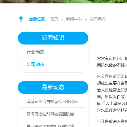
当前位置：
首页
»
新闻中心
»
公司动态
新闻知识
行业动态
常常有市民问，
公司动态
间防水做的不好
白云区白蚁防治
翅成虫主要在雷
最新动态
治人员经常上门
框。所以当白蚁
增城专业治白蚁怎么自查树木
5d后入土率仅为
含水量经常坚持在
白蚁受害迹象
荔湾灭蚁站别再做表面防治！
不让白蚁进入家
专业灭蚁找益伦
白云除四害机构社区四害消