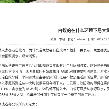
白蚁的在什么环境下易大
来源：本站
作者：admin
日期：2019/12/
他人家都没白蚁呀，为什么我家就会有白蚁呢？很多市民表示，家里确实
才会招致漏水，经常潮湿。
的陈师傅说在广东生活我们都知道每年都有几个月反潮时节，刚好也是白
雨后的傍晚分飞，说明白蚁的有翅成虫分飞后配对脱翅要打洞建巢，对水
灭治白蚁总结一个问题就是主要是厕所门框要不就是靠近厕所位置，厕所
飞入家庭爬到这些中央时就很容易存活下来。白云区白蚁防治的师傅在室内
11.1%，含水量为18.3%时，5d后都不能入土。白蚁可直接从水源取
55%-58%之间，给巢群的长期生存创造了一个稳定的
湿度环境
。
庭或者办公场所的方法为：