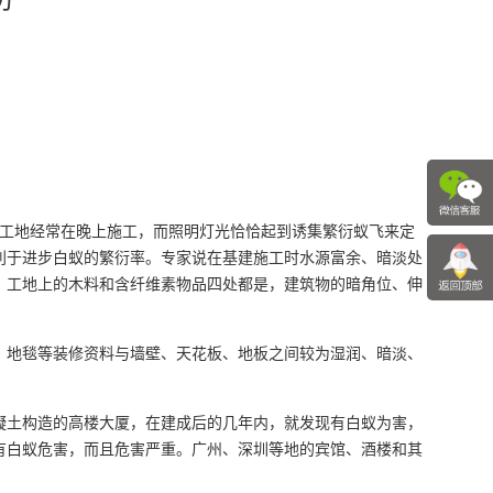
：
筑工地经常在晚上施工，而照明灯光恰恰起到诱集繁衍蚁飞来定
利于进步白蚁的繁衍率。专家说在基建施工时水源富余、暗淡处
，工地上的木料和含纤维素物品四处都是，建筑物的暗角位、伸
、地毯等装修资料与墙壁、天花板、地板之间较为湿润、暗淡、
凝土构造的高楼大厦，在建成后的几年内，就发现有白蚁为害，
有白蚁危害，而且危害严重。广州、深圳等地的宾馆、酒楼和其