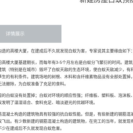
详情展示
构造的高楼大厦，在建成后不久就发现白蚁为害，专家说其主要缘由如下
的高楼大厦基建期长，而每年有3-5个月左右是白蚁分飞繁衍的时间。建
建筑（特别是在城市）毁坏了白蚁天敌的生态环境，使白蚁天敌减少，有
孳生的有利条件。建筑场地的树根、木料和含纤维素物品没有全部处置掉
无法撤除，为白蚁准备了充足的食料。
周的白蚁没有处置掉；白蚁对环境的顺应性强；纤维板、塑料板、泡沫板
蚁发明了温湿适合、食料充足、暗淡避光的优越环境。
筋混凝土构造的建筑物具有较强的抗白蚁性能。但是，有些新建的钢筋混
蚁飞出。有少数新建的钢筋混凝土构造的建筑物，在完工的当年，就发现
不少在建成后不久就发现白蚁危害。