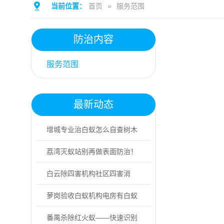
当前位置：
首页
»
服务范围
防治内容
服务范围
最新动态
增城专业治白蚁怎么自查树木
白蚁受害迹象
荔湾灭蚁站别再做表面防治！
专业灭蚁找益伦
白云除四害机构社区四害消
杀，分4步实操！
萝岗验收白蚁机构电房有白蚁
危害怎么办
番禺杀除红火蚁——快速识别