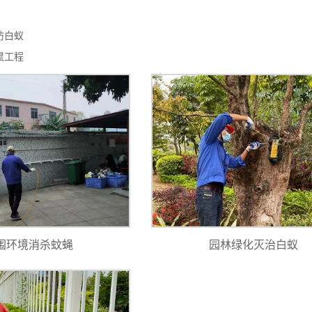
防白蚁
鼠工程
围环境消杀蚊蝇
园林绿化灭治白蚁