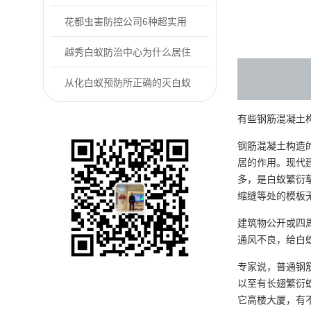
防控户外常见的...
花都虫害防控公司6种超实用
的“老鼠怕”用...
越秀白蚁防治中心为什么居住
的房屋里会有白...
从化白蚁预防所正确的灭白蚁
方式是什么
有些钢筋混凝土
钢筋混凝土构造
居的作用。现代
多，是白蚁繁衍
缩缝等处的模板
建筑物公开或四
通风不良，给白
专家说，普通钢
以至有长翅繁衍
它高楼大厦，有